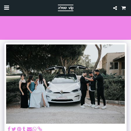
טסלה vip