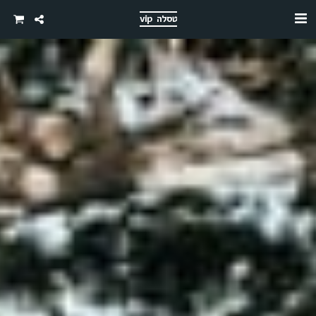
טסלה vip