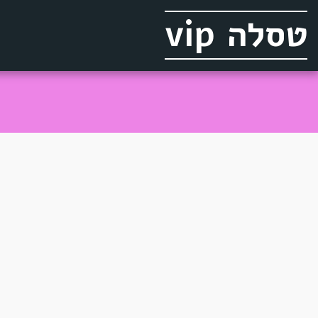
טסלה vip