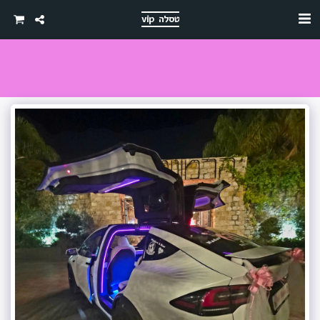
טסלה vip