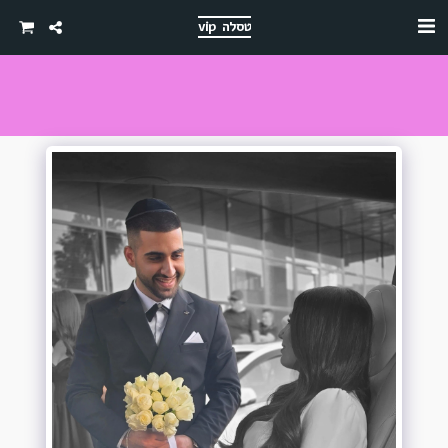
טסלה vip