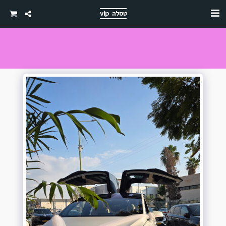
טסלה vip